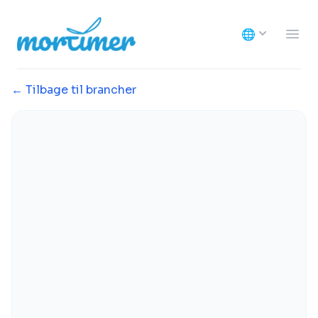
Mortimer
🌐
Ope
← Tilbage til brancher