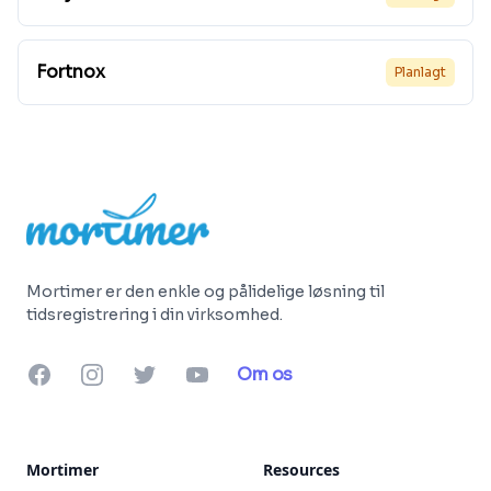
Fortnox
Planlagt
Footer
Mortimer er den enkle og pålidelige løsning til
tidsregistrering i din virksomhed.
Facebook
Instagram
Twitter
YouTube
Om os
Mortimer
Resources